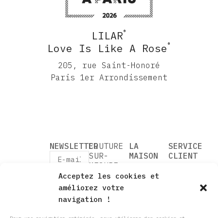
®
LILAR
®
Love Is Like A Rose
205, rue Saint-Honoré
Paris 1er Arrondissement
NEWSLETTER
COUTURE
LA
SERVICE
SUR-
MAISON
CLIENT
MESURE
VOTRE
RENDEZ-
SOMETHING OLD
Acceptez les cookies et
CRÉATRICE
VOUS
PARADIS
J’accepte
VOTRE
CARTE
améliorez votre
le
BLANC
ESSAYAGE
CADEAU
navigation !
traitement
ALLEGORIES
NOTRE
QUESTIONS
de mes
205, rue
données
COUTURE