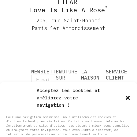
LILAR
®
Love Is Like A Rose
205, rue Saint-Honoré
Paris 1er Arrondissement
NEWSLETTER
COUTURE
LA
SERVICE
SUR-
MAISON
CLIENT
MESURE
VOTRE
RENDEZ-
SOMETHING OLD
Acceptez les cookies et
CRÉATRICE
VOUS
PARADIS
J’accepte
VOTRE
CARTE
améliorez votre
le
BLANC
ESSAYAGE
CADEAU
navigation !
traitement
ALLEGORIES
NOTRE
QUESTIONS
de mes
205, rue
données
COUTURE
SAVOIR
RÉPONSES
Pour une navigation optimisée, nous utilisons des cookies et
personnelles
Saint-
SUR-
d'autres technologies similaires. Certains sont essentiels au bon
FAIRE
CONTACT
conformément
fonctionnement du site, d'autres nous aident à mieux vous connaître
Honoré
MESURE &
au RGPD.
En
NOS
CGV
en analysant votre navigation. Vous êtes libre d'accepter, de
Paris 1er
savoir plus
INTEMPORELLE
refuser ou de personnaliser votre consentement en toute
MARIÉES
SHOWROOM