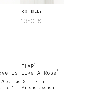
Top HOLLY
Robe MLLE CA
1350
€
2540
®
LILAR
®
ove Is Like A Rose
205, rue Saint-Honoré
aris 1er Arrondissement