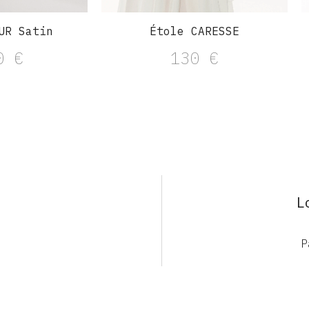
UR Satin
Étole CARESSE
00
€
130
€
L
P