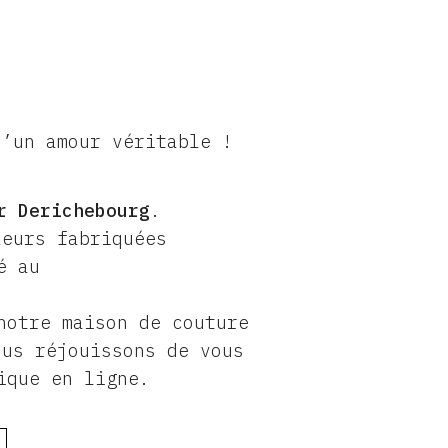
d’un amour véritable !
r Derichebourg
.
leurs fabriquées
é au
notre maison de couture
us réjouissons de vous
ique en ligne.