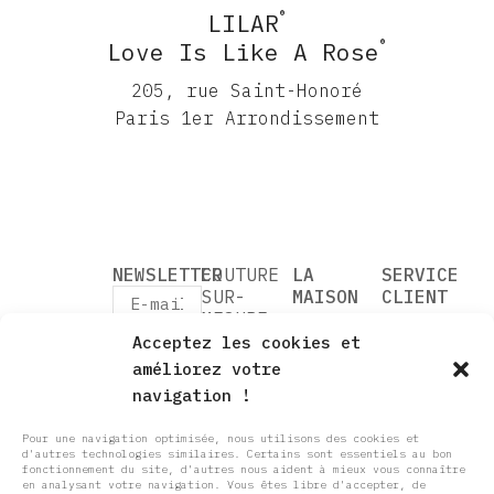
®
LILAR
®
Love Is Like A Rose
205, rue Saint-Honoré
Paris 1er Arrondissement
NEWSLETTER
COUTURE
LA
SERVICE
SUR-
MAISON
CLIENT
MESURE
VOTRE
RENDEZ-
SOMETHING OLD
Acceptez les cookies et
CRÉATRICE
VOUS
PARADIS
J’accepte
VOTRE
CARTE
améliorez votre
le
BLANC
ESSAYAGE
CADEAU
navigation !
traitement
ALLEGORIES
NOTRE
QUESTIONS
de mes
205, rue
données
COUTURE
SAVOIR
RÉPONSES
Pour une navigation optimisée, nous utilisons des cookies et
personnelles
Saint-
SUR-
d'autres technologies similaires. Certains sont essentiels au bon
FAIRE
CONTACT
conformément
fonctionnement du site, d'autres nous aident à mieux vous connaître
Honoré
MESURE &
au RGPD.
En
NOS
CGV
en analysant votre navigation. Vous êtes libre d'accepter, de